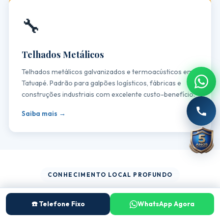
🔧
Telhados Metálicos
Telhados metálicos galvanizados e termoacústicos em
Tatuapé. Padrão para galpões logísticos, fábricas e
construções industriais com excelente custo-benefício.
Saiba mais →
CONHECIMENTO LOCAL PROFUNDO
Telhados Característicos de
☎️ Telefone Fixo
WhatsApp Agora
Tatuapé