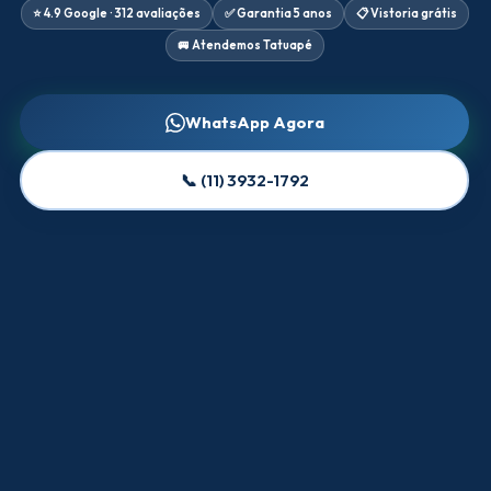
⭐ 4.9 Google · 312 avaliações
✅ Garantia 5 anos
📋 Vistoria grátis
🚐 Atendemos Tatuapé
WhatsApp Agora
📞 (11) 3932-1792