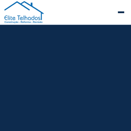
Elite Telhados
🏠 Início
Sobre a Elite Telhados
SERVIÇOS E REFORMAS
Telhados Comerciais e Industriais
Telhados de Prédios e Condomínios
Reforma de Telhados
Construção de Telhados Novos
Manutenção Preventiva de Telhados
Guia de Telhados para Empresas e Facilities
Steel Frame
Estrutura Metálica