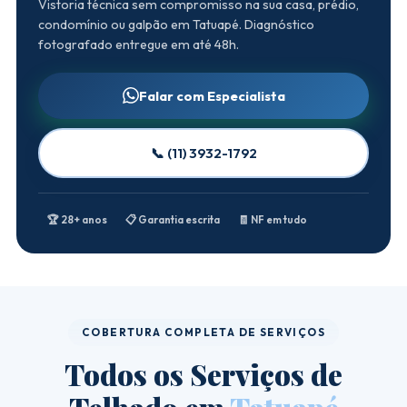
Vistoria técnica sem compromisso na sua casa, prédio,
condomínio ou galpão em Tatuapé. Diagnóstico
fotografado entregue em até 48h.
Falar com Especialista
📞 (11) 3932-1792
🏆 28+ anos
📋 Garantia escrita
🧾 NF em tudo
COBERTURA COMPLETA DE SERVIÇOS
Todos os Serviços de