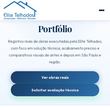
Elite Telhados
PORTFÓLIO
Portfólio
🏠 Início
Sobre a Elite Telhados
SERVIÇOS E REFORMAS
Registros reais de obras executadas pela Elite Telhados,
Telhados Comerciais e Industriais
com foco em solução técnica, acabamento preciso e
comparativos visuais de antes e depois em São Paulo e
Telhados de Prédios e Condomínios
região.
Reforma de Telhados
Construção de Telhados Novos
Ver obras reais
Manutenção Preventiva de Telhados
Solicitar avaliação técnica
Guia de Telhados para Empresas e Facilities
Steel Frame
Estrutura Metálica