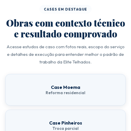
Subcobertura Térmica
Telhados Residenciais
CASES EM DESTAQUE
Obras com contexto técnico
Calhas e Rufos
Remoção de Amianto
e resultado comprovado
TIPOS DE TELHAS
Termoacústico Sanduíche
Telhas de Fibrocimento
Acesse estudos de caso com fotos reais, escopo do serviço
e detalhes de execução para entender melhor o padrão de
Telhas Portuguesas
Telhas Romanas
trabalho da Elite Telhados.
Telhas Americanas
Telhas de Concreto
Case Moema
Telhas Esmaltadas
Telhas Shingle
Reforma residencial
DICAS E GUIAS
Dicas Elite Telhados
Tipos de Telha: guia central
Case Pinheiros
Qual Telha Escolher
Comparativo de Telhas
Troca parcial