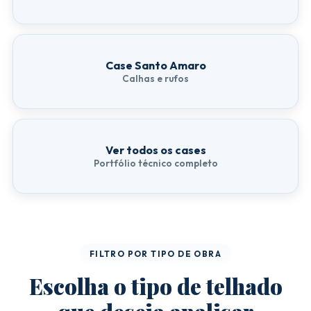
Preço de Reforma de Telhado
Erros Comuns em Telhados
Case Santo Amaro
Calhas e rufos
CONTEÚDO
Atendimento
Portfólio
Cases Reais
Ver todos os cases
Solicitar Orçamento
Portfólio técnico completo
WhatsApp
FILTRO POR TIPO DE OBRA
Escolha o tipo de telhado