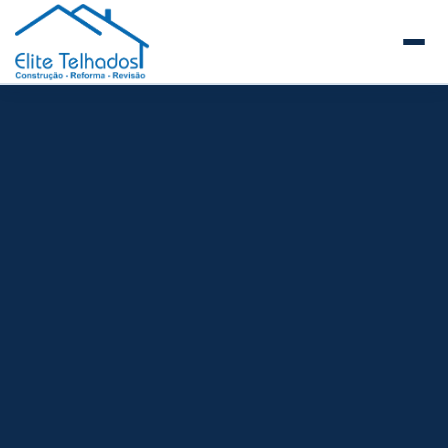
Elite Telhados
🏠 Início
Sobre a Elite Telhados
SERVIÇOS E REFORMAS
Telhados Comerciais e Industriais
Telhados de Prédios e Condomínios
Reforma de Telhados
Construção de Telhados Novos
Manutenção Preventiva de Telhados
Guia de Telhados para Empresas e Facilities
Steel Frame
Estrutura Metálica