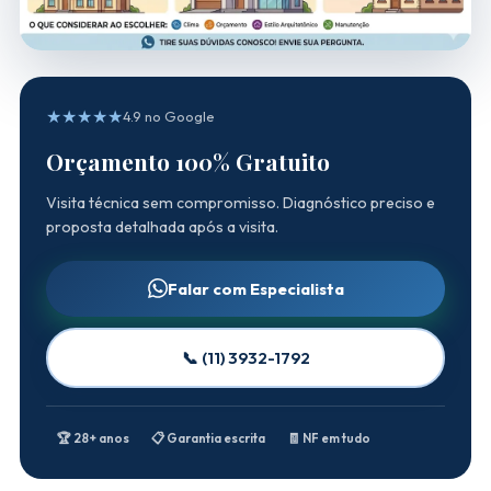
★★★★★
4.9 no Google
Orçamento 100% Gratuito
Visita técnica sem compromisso. Diagnóstico preciso e
proposta detalhada após a visita.
Falar com Especialista
📞 (11) 3932-1792
🏆 28+ anos
📋 Garantia escrita
🧾 NF em tudo