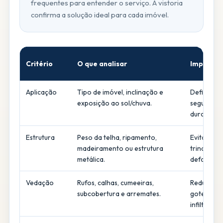
frequentes para entender o serviço. A vistoria
confirma a solução ideal para cada imóvel.
Critério
O que analisar
Impacto 
Aplicação
Tipo de imóvel, inclinação e
Define co
exposição ao sol/chuva.
segurança
durabilida
Estrutura
Peso da telha, ripamento,
Evita sobr
madeiramento ou estrutura
trincas e
metálica.
deformaçõ
Vedação
Rufos, calhas, cumeeiras,
Reduz risc
subcobertura e arremates.
goteiras e
infiltraçõe