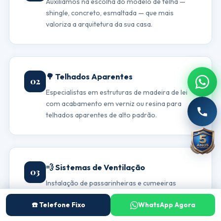
Auxiliamos na escolha do modelo de telha —
shingle, concreto, esmaltada — que mais
valoriza a arquitetura da sua casa.
🌳 Telhados Aparentes
02
Especialistas em estruturas de madeira de lei
com acabamento em verniz ou resina para
telhados aparentes de alto padrão.
💨 Sistemas de Ventilação
03
Instalação de passarinheiras e cumeeiras
ventiladas para conforto térmico sem
☎️ Telefone Fixo
WhatsApp Agora
necessidade de forro.