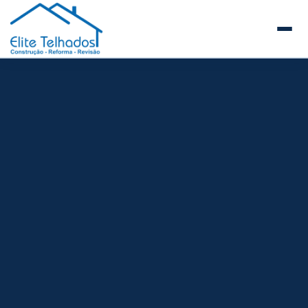
Elite Telhados
🏠 Início
Sobre a Elite Telhados
SERVIÇOS E REFORMAS
Telhados Comerciais e Industriais
Telhados de Prédios e Condomínios
Reforma de Telhados
Construção de Telhados Novos
Manutenção Preventiva de Telhados
Guia de Telhados para Empresas e Facilities
Steel Frame
Estrutura Metálica