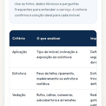
Use as fotos, dados técnicos e perguntas
frequentes para entender o serviço. A vistoria
confirma a solução ideal para cada imóvel.
Critério
O que analisar
Impacto 
Aplicação
Tipo de imóvel, inclinação e
Define co
exposição ao sol/chuva.
segurança
durabilida
Estrutura
Peso da telha, ripamento,
Evita sobr
madeiramento ou estrutura
trincas e
metálica.
deformaçõ
Vedação
Rufos, calhas, cumeeiras,
Reduz risc
subcobertura e arremates.
goteiras e
infiltraçõe