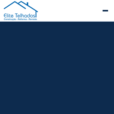
Elite Telhados
🏠 Início
Sobre a Elite Telhados
SERVIÇOS E REFORMAS
Telhados Comerciais e Industriais
Telhados de Prédios e Condomínios
Reforma de Telhados
Construção de Telhados Novos
Manutenção Preventiva de Telhados
Guia de Telhados para Empresas e Facilities
Steel Frame
Estrutura Metálica