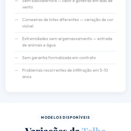
—
Sem subcobertura — calor e goteiras em dias de
vento
—
Cumeeiras de lotes diferentes — variação de cor
visível
—
Extremidades sem argamassamento — entrada
de animais e água
—
Sem garantia formalizada em contrato
—
Problemas recorrentes de infiltração em 5-10
anos
MODELOS DISPONÍVEIS
Variações da
Telha