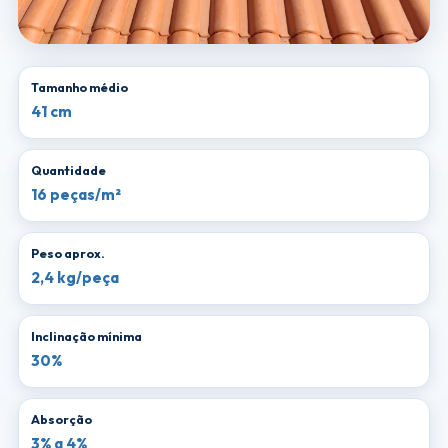
Tamanho médio
41 cm
Quantidade
16 peças/m²
Peso aprox.
2,4 kg/peça
Inclinação mínima
30%
Absorção
3% a 4%