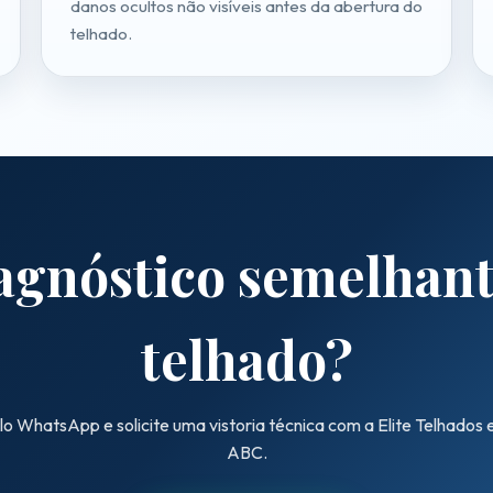
danos ocultos não visíveis antes da abertura do
telhado.
gnóstico semelhant
telhado?
lo WhatsApp e solicite uma vistoria técnica com a Elite Telhados
ABC.