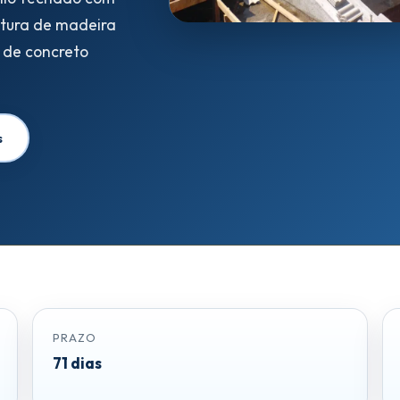
utura de madeira
 de concreto
s
PRAZO
71 dias