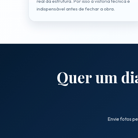
real da estrutura. Por isso a vistoria técnica é
indispensável antes de fechar a obra.
Quer um dia
Envie fotos pe