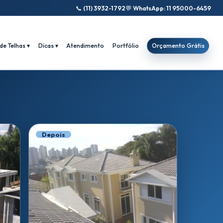
📞
(11) 3932-1792
💬
WhatsApp: 11 95000-6459
de Telhas ▾
Dicas ▾
Atendimento
Portfólio
Orçamento Grátis
Depois