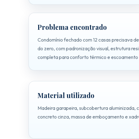
TIPOS DE TELHAS
Termoacústico Sanduíche
Problema encontrado
Telhas de Fibrocimento
Condomínio fechado com 12 casas precisava de
do zero, com padronização visual, estrutura res
Telhas Portuguesas
completa para conforto térmico e escoamento
Telhas Romanas
Telhas Americanas
Material utilizado
Telhas de Concreto
Madeira garapeira, subcobertura aluminizada, c
Telhas Esmaltadas
concreto cinza, massa de emboçamento e xadre
Telhas Shingle