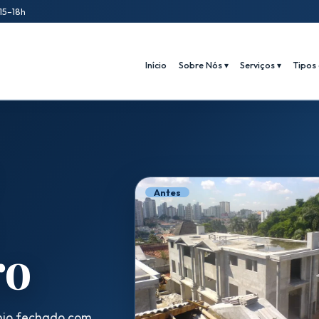
15–18h
Início
Sobre Nós ▾
Serviços ▾
Tipos 
Antes
ro
nio fechado com