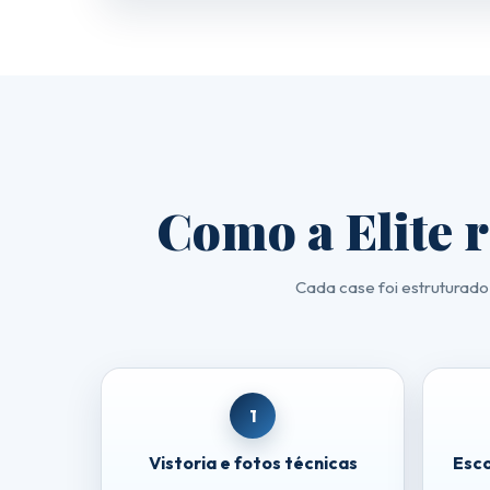
DICAS E GUIAS
Dicas Elite Telhados
Tipos de Telha: guia central
Qual Telha Escolher
Como a Elite r
Comparativo de Telhas
Cada case foi estruturado
Preço de Reforma de Telhado
Erros Comuns em Telhados
CONTEÚDO
1
Atendimento
Vistoria e fotos técnicas
Esco