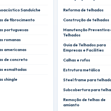
oacústico Sanduíche
Reforma de telhados
as de fibrocimento
Construção de telhados
as portuguesas
Manutenção Preventiva 
Telhados
as romanas
Guia de Telhados para
as americanas
Empresas e Facilities
as de concreto
Calhas e rufos
as esmaltadas
Estrutura metálica
as shingle
Steel frame para telhad
Subcobertura para telh
Remoção de telhas de
amianto