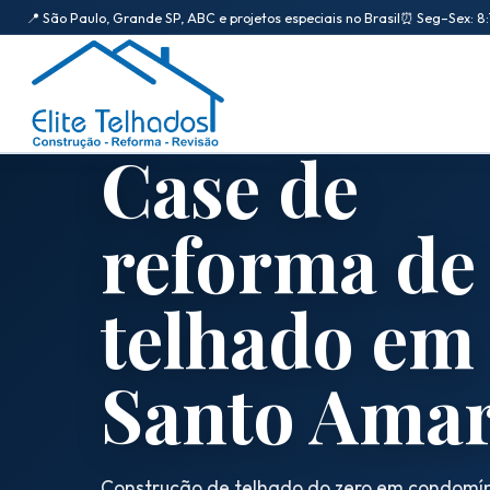
📍 São Paulo, Grande SP, ABC e projetos especiais no Brasil
⏰ Seg–Sex: 8:
Elite Telhados
CASE TÉCNICO DOCUMENTADO
Case de
🏠 Início
reforma de
Sobre a Elite Telhados
SERVIÇOS E REFORMAS
telhado em
Telhados Comerciais e Industriais
Santo Ama
Telhados de Prédios e Condomínios
Reforma de Telhados
Construção de telhado do zero em condomí