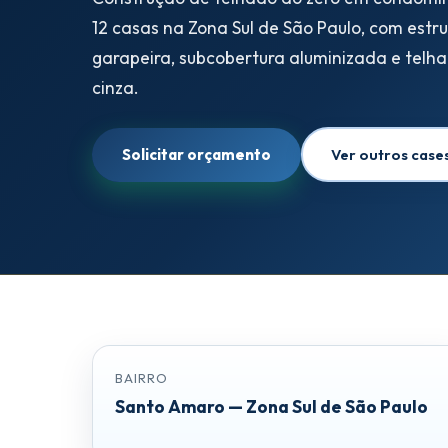
Construção de Telhados Novos
12 casas na Zona Sul de São Paulo, com estr
garapeira, subcobertura aluminizada e telha
Manutenção Preventiva de Telhados
cinza.
Guia de Telhados para Empresas e Facilities
Solicitar orçamento
Ver outros case
Steel Frame
Estrutura Metálica
Subcobertura Térmica
Telhados Residenciais
Calhas e Rufos
BAIRRO
Santo Amaro — Zona Sul de São Paulo
Remoção de Amianto