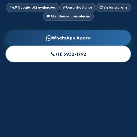
⭐ 4.9 Google · 312 avaliações
✅ Garantia 5 anos
📋 Vistoria grátis
🚐 Atendemos Consolação
WhatsApp Agora
📞 (11) 3932-1792