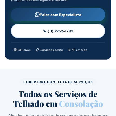
Falar com Especialista
📞 (11) 3932-1792
🏆 28+ anos
📋 Garantia escrita
🧾 NF em tudo
COBERTURA COMPLETA DE SERVIÇOS
Todos os Serviços de
Telhado em
Consolação
Atendemos todos os tipos de imóveis e necessidades em