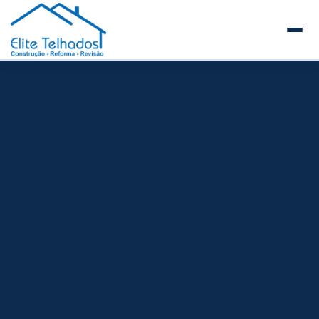
Elite Telhados
🏠 Início
Sobre a Elite Telhados
SERVIÇOS E REFORMAS
Telhados Comerciais e Industriais
Telhados de Prédios e Condomínios
Reforma de Telhados
Construção de Telhados Novos
Manutenção Preventiva de Telhados
Guia de Telhados para Empresas e Facilities
Steel Frame
Estrutura Metálica