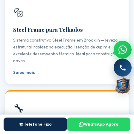
🔩
Steel Frame para Telhados
Sistema construtivo Steel Frame em Brooklin — leveza
estrutural, rapidez na execução, isenção de cupim e
excelente desempenho térmico. Ideal para construções
novas.
Saiba mais →
🔧
☎️ Telefone Fixo
WhatsApp Agora
Telhados Metálicos