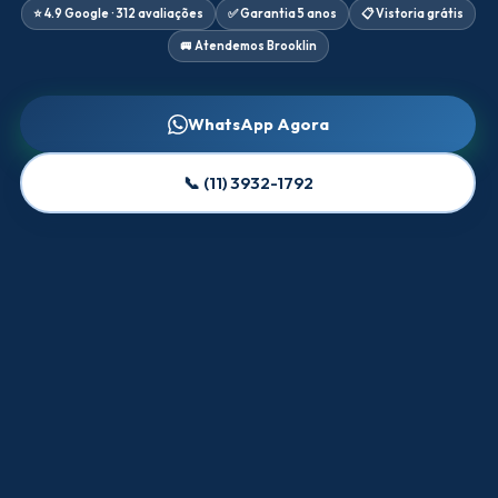
⭐ 4.9 Google · 312 avaliações
✅ Garantia 5 anos
📋 Vistoria grátis
🚐 Atendemos Brooklin
WhatsApp Agora
📞 (11) 3932-1792